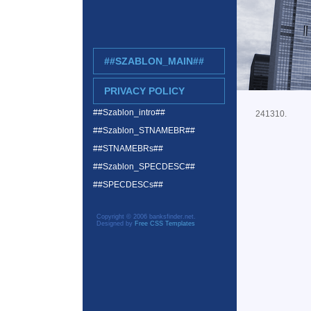
##SZABLON_MAIN##
PRIVACY POLICY
##Szablon_intro##
241310.
##Szablon_STNAMEBR##
##STNAMEBRs##
##Szablon_SPECDESC##
##SPECDESCs##
Copyright © 2006 banksfinder.net.
Designed by
Free CSS Templates