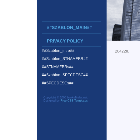
##SZABLON_MAIN##
PRIVACY POLICY
##Szablon_intro##
204228.
##Szablon_STNAMEBR##
##STNAMEBRs##
##Szablon_SPECDESC##
##SPECDESCs##
Copyright © 2006 banksfinder.net.
Designed by
Free CSS Templates